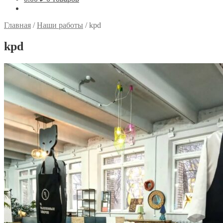
Главная
/
Наши работы
/
kpd
kpd