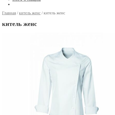
Главная
/
китель женс
/
китель женс
китель женс