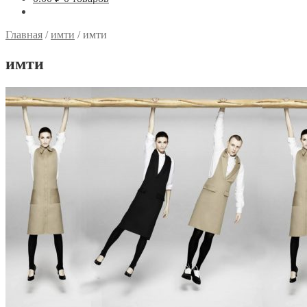
Главная
/
имти
/
имти
имти