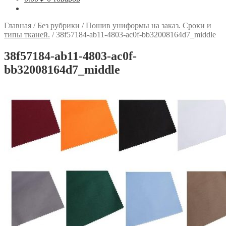
Главная
/
Без рубрики
/
Пошив униформы на заказ. Сроки и
типы тканей.
/
38f57184-ab11-4803-ac0f-bb32008164d7_middle
38f57184-ab11-4803-ac0f-
bb32008164d7_middle