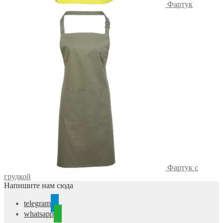
Фартук
Фартук с
грудкой
Напишите нам сюда
telegram
whatsapp